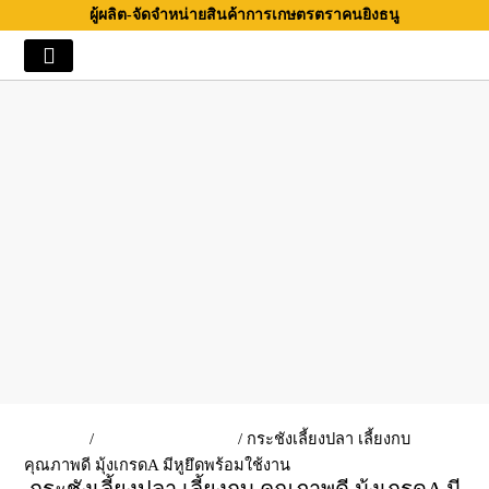
Skip
ผู้ผลิต-จัดจำหน่ายสินค้าการเกษตรตราคนยิงธนู
to
content
หน้าหลัก
/
กระชังบก/กระชังน้ำ
/ กระชังเลี้ยงปลา เลี้ยงกบ
คุณภาพดี มุ้งเกรดA มีหูยึดพร้อมใช้งาน
กระชังเลี้ยงปลา เลี้ยงกบ คุณภาพดี มุ้งเกรดA มี