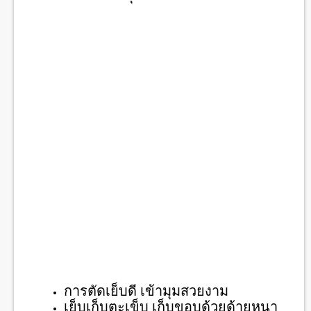
การตัดเย็บดี เข้ามุมสวยงาม
เย็บเก็บตะเข็บ เก็บขอบด้วยด้ายหนา