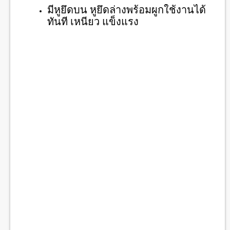
มีหูยึดบน หูยึดล่างพร้อมผูกใช้งานได้
ทันที เหนียว แข็งแรง