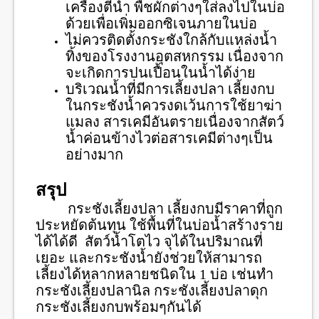
เครื่องตีน้ำ พืชผักต่างๆใส่ลงไปในบ่อ
ด้วยเพื่อเพิ่มออกซิเจนภายในบ่อ
ไม่ควรติดตั้งกระชังใกล้กับแหล่งน้ำ
ทิ้งของโรงงานอุตสหกรรม เนื่องจาก
จะเกิดการปนเปื้อนในน้ำได้ง่าย
บริเวณน้ำที่มีการเลี้ยงปลา เลี้ยงกบ
ในกระชังน้ำควรงดเว้นการใช้ยาฆ่า
แมลง สารเคมีอันตรายเนื่องจากสัตว์
น้ำค่อนข้างไวต่อสารเคมีต่างๆเป็น
อย่างมาก
สรุป
กระชังเลี้ยงปลา เลี้ยงกบมีราคาที่ถูก
ประหยัดต้นทุน ใช้พื้นที่ในบ่อน้ำสร้างราย
ได้ได้ดี สัตว์น้ำโตไว จุได้ในปริมาณที่
เยอะ และกระชังน้ำยังช่วยให้สามารถ
เลี้ยงได้หลากหลายชนิดใน 1 บ่อ เช่นทำ
กระชังเลี้ยงปลานิล กระชังเลี้ยงปลาดุก
กระชังเลี้ยงกบพร้อมๆกันได้