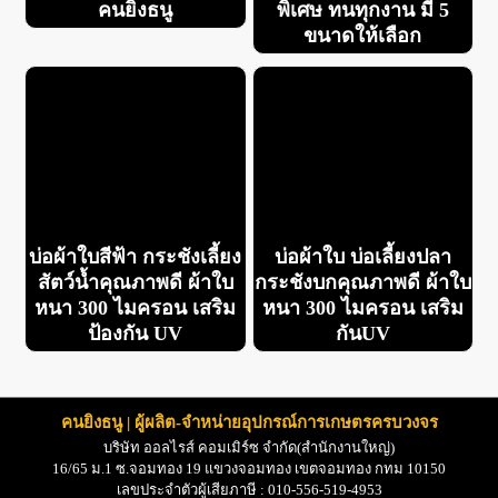
คนยิงธนู
พิเศษ ทนทุกงาน มี 5
ขนาดให้เลือก
บ่อผ้าใบสีฟ้า กระชังเลี้ยง
บ่อผ้าใบ บ่อเลี้ยงปลา
สัตว์น้ำคุณภาพดี ผ้าใบ
กระชังบกคุณภาพดี ผ้าใบ
หนา 300 ไมครอน เสริม
หนา 300 ไมครอน เสริม
ป้องกัน UV
กันUV
คนยิงธนู | ผู้ผลิต-จำหน่ายอุปกรณ์การเกษตรครบวงจร
บริษัท ออลไรส์ คอมเมิร์ซ จำกัด(สำนักงานใหญ่)
16/65
ม
.1 ซ.จอมทอง 19
แขวงจอมทอง เขตจอมทอง กทม
10150
เลขประจำตัวผู้เสียภาษี : 010-556-519-4953