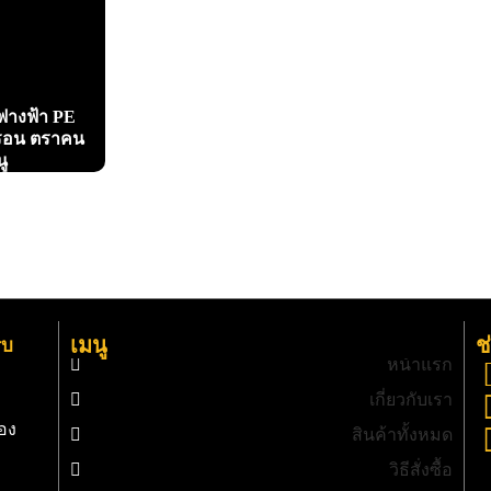
าฟางฟ้า PE
รอน ตราคน
นู
เมนู
ช
รบ
หน้าแรก
เกี่ยวกับเรา
อง
สินค้าทั้งหมด
วิธีสั่งซื้อ