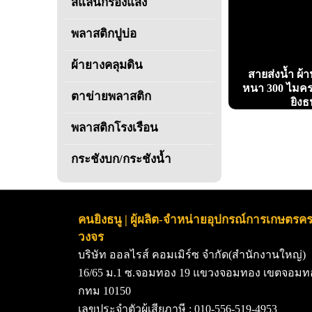
สแลนกรองแสง
พลาสติกปูบ่อ
ผ้ายางคลุมดิน
สายส่งน้ำ ผ้
หนา 300 ไมค
ตาข่ายพลาสติก
ยิงธ
พลาสติกโรงเรือน
กระชังบก/กระชังน้ำ
คนยิงธนู | ผู้ผลิต-จำหน่ายอุปกรณ์การเกษตรค
วงจร
บริษัท ออลไรส์ คอมเมิร์ซ จำกัด(สำนักงานใหญ่)
16/65
ม
.1 ซ.จอมทอง 19
แขวงจอมทอง เขตจอมท
กทม
10150
เลขประจำตัวผู้เสียภาษี : 010-556-519-4953