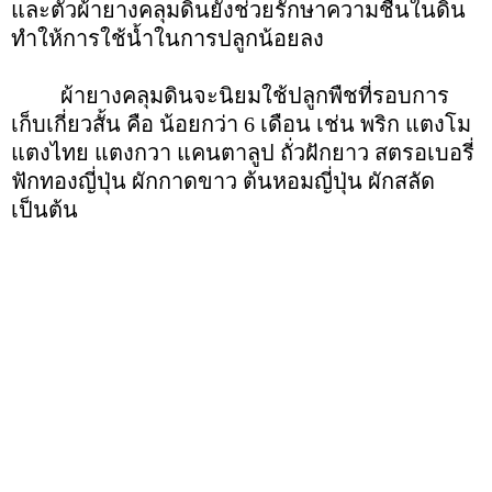
และตัวผ้ายางคลุมดินยังช่วยรักษาความชื้นในดิน
ทำให้การใช้น้ำในการปลูกน้อยลง
ผ้ายางคลุมดินจะนิยมใช้ปลูกพืชที่รอบการ
เก็บเกี่ยวสั้น คือ น้อยกว่า 6 เดือน เช่น พริก แตงโม
แตงไทย แตงกวา แคนตาลูป ถั่วฝักยาว สตรอเบอรี่
ฟักทองญี่ปุ่น ผักกาดขาว ต้นหอมญี่ปุ่น ผักสลัด
เป็นต้น